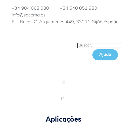
+34 984 068 080
+34 640 051 980
info@sacema.es
P. I. Roces C. Arquímedes 449, 33211 Gijón España
Ajuda
PT
Aplicações